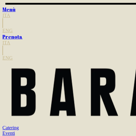
Menù
ITA
ENG
Prenota
ITA
ENG
Catering
Eventi